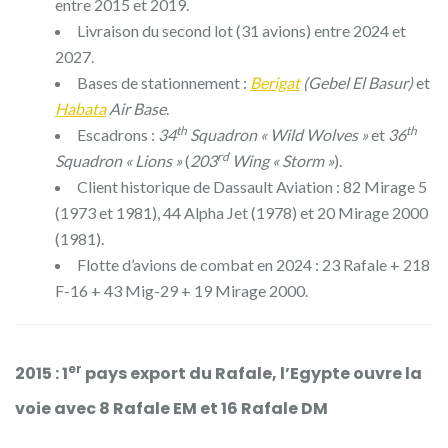
entre 2015 et 2019.
Livraison du second lot (31 avions) entre 2024 et
2027.
Bases de stationnement :
Berigat
(Gebel El Basur)
et
Habata
Air Base
.
th
th
Escadrons :
34
Squadron « Wild Wolves »
et
36
rd
Squadron « Lions »
(
203
Wing « Storm »
).
Client historique de Dassault Aviation : 82 Mirage 5
(1973 et 1981), 44 Alpha Jet (1978) et 20 Mirage 2000
(1981).
Flotte d’avions de combat en 2024 : 23 Rafale + 218
F-16 + 43 Mig-29 + 19 Mirage 2000.
er
2015 : 1
pays export du Rafale, l’Egypte ouvre la
voie avec 8 Rafale EM et 16 Rafale DM