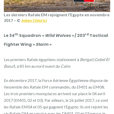
Les derniers Rafale EM rejoignent l’Egypte en novembre
2017 – ©
Julien Chierici
th
rd
Le 34
Squadron
« Wild Wolves »
/ 203
Tactical
Fighter Wing
« Storm »
Les premiers Rafale égyptiens stationnent à
Berigat
(
Gebel El
Basur
), à 85 km au nord ouest du
Caire
.
En décembre 2017, la Force Aérienne Égyptienne dispose de
l’ensemble des Rafale EM commandés, du EM01 au EM08.
Les trois premiers monoplaces arrivent sur place le 04 avril
2017 (EM01, 02 et 03). Par ailleurs, le 26 juillet 2017, ce sont
les Rafale EM04 et 05 qui gagnent l’Egypte.
Ils ont rejoint les
six Rafale DM en service avec les DM01, 02 et 03 perçus le