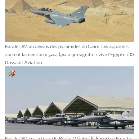
Rafale DM au dessus des pyramides du Caire. Les appareils
portent la mention « تحيا مصر » qui signifie « vive l’Egypte » ©
Dassault Aviation
Rafale DM sur la base de
Berigat
(
Gebel El Basur
) en Egypte