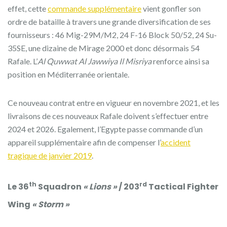
effet, cette
commande supplémentaire
vient gonfler son
ordre de bataille à travers une grande diversification de ses
fournisseurs : 46 Mig-29M/M2, 24 F-16 Block 50/52, 24 Su-
35SE, une dizaine de Mirage 2000 et donc désormais 54
Rafale. L’
Al Quwwat Al Jawwiya Il Misriya
renforce ainsi sa
position en Méditerranée orientale.
Ce nouveau contrat entre en vigueur en novembre 2021, et les
livraisons de ces nouveaux Rafale doivent s’effectuer entre
2024 et 2026. Egalement, l’Egypte passe commande d’un
appareil supplémentaire afin de compenser l’
accident
tragique de janvier 2019
.
th
rd
Le 36
Squadron
« Lions »
/ 203
Tactical Fighter
Wing
« Storm »