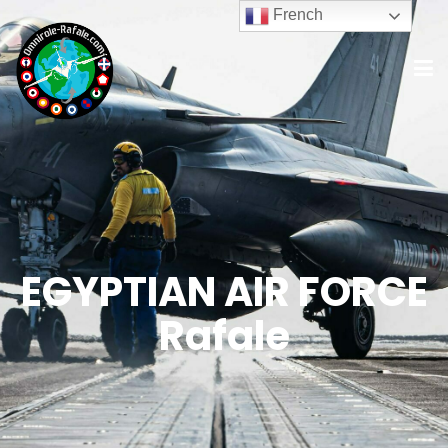
French
EGYPTIAN AIR FORCE
Rafale