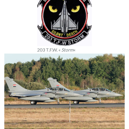
203 T.F.W. «
Storm
«