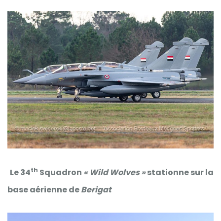
th
Le
34
Squadron
« Wild Wolves »
stationne sur la
base aérienne de
Berigat