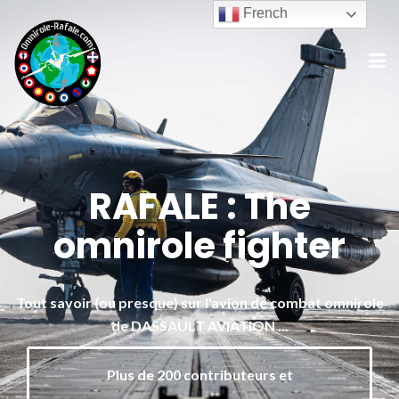
French
RAFALE : The
omnirole fighter
Tout savoir (ou presque) sur l'avion de combat omnirole
de DASSAULT AVIATION ...
Plus de 200 contributeurs et