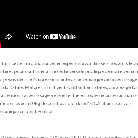
 finir cette introduction, et en espérant avoir laissé à nos amis lect
’intérêt pour continuer à lire cette version publique de notre semai
s, je vais décrire l’impressionnante caractéristique de l’atterrissage
t du Rafale. Malgré un fort vent soufflant en rafales, qui a exigé to
attention, l’atterrissage a été effectué en toute sécurité sur moins
mètres avec 510kg de combustible, deux MICA et un réservoir
rsonique en point ventral.
 : mes remerciements à Vianney RILLER Jr pour son autorisation