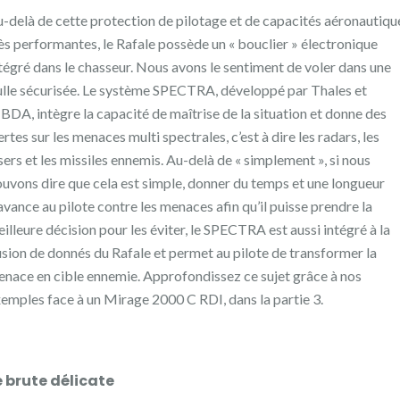
-delà de cette protection de pilotage et de capacités aéronautiqu
ès performantes, le Rafale possède un « bouclier » électronique
tégré dans le chasseur. Nous avons le sentiment de voler dans une
lle sécurisée. Le système SPECTRA, développé par Thales et
DA, intègre la capacité de maîtrise de la situation et donne des
ertes sur les menaces multi spectrales, c’est à dire les radars, les
sers et les missiles ennemis. Au-delà de « simplement », si nous
uvons dire que cela est simple, donner du temps et une longueur
avance au pilote contre les menaces afin qu’il puisse prendre la
illeure décision pour les éviter, le SPECTRA est aussi intégré à la
sion de donnés du Rafale et permet au pilote de transformer la
nace en cible ennemie. Approfondissez ce sujet grâce à nos
emples face à un Mirage 2000 C RDI, dans la partie 3.
 brute délicate