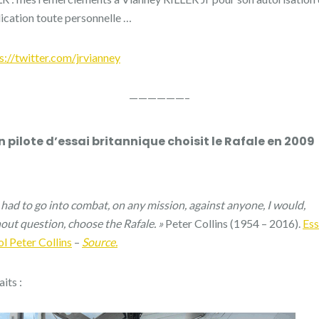
ication toute personnelle …
s://twitter.com/jrvianney
——————–
n pilote d’essai britannique choisit le Rafale en 2009
 I had to go into combat, on any mission, against anyone, I would,
out question, choose the Rafale. »
Peter Collins (1954 – 2016).
Ess
ol Peter Collins
–
Source.
aits :