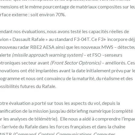
mensions et le même pourcentage de matériaux composites sur le
rface externe : soit environ 70%.
ndant nos évaluations, nous avons testé les capacités réelles de
avion « Dassault Rafale » au standard F3-04T. Ce F3+ incorpore dé
 nouveau radar RBE2 AESA ainsi que les nouveaux MWS – détecte
alerte
(missile approach warning system)
– et FSO –senseurs
troniques secteur avant
(Front Sector Optronics)
– améliorés. Ces
novations ont été implantées avant la date initialement prévu par l
ogramme et nous ont convaincu de la maturité, du réalisme et des
ssibilités futures du Rafale.
tre évaluation a porté sur tous les aspects du vol, depuis la
anification de la mission jusqu’au débriefing numérique (complété
r les analyses de télémétrie). Elle nous a aidé à comprendre l’impa
 l’arrivée du Rafale dans les forces françaises et dans la chaîne
4ISTR
(Command, Control, Communications, Computer,