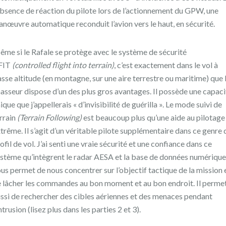
absence de réaction du pilote lors de l’actionnement du GPW, une
nœuvre automatique reconduit l’avion vers le haut, en sécurité.
me si le Rafale se protège avec le système de sécurité
FIT
(controlled flight into terrain)
, c’est exactement dans le vol à
sse altitude (en montagne, sur une aire terrestre ou maritime) que 
asseur dispose d’un des plus gros avantages. Il possède une capaci
ique que j’appellerais « d’invisibilité de guérilla ». Le mode suivi de
rrain
(Terrain Following)
est beaucoup plus qu’une aide au pilotage
trême. Il s’agit d’un véritable pilote supplémentaire dans ce genre 
ofil de vol. J’ai senti une vraie sécurité et une confiance dans ce
stème qu’intègrent le radar AESA et la base de données numérique.
us permet de nous concentrer sur l’objectif tactique de la mission 
 lâcher les commandes au bon moment et au bon endroit. Il perme
ssi de rechercher des cibles aériennes et des menaces pendant
intrusion (lisez plus dans les parties 2 et 3).