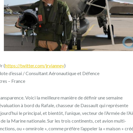
Jr (
https://twitter.com/jrvianney
)
lote d’essai / Consultant Aéronautique et Défence
tres – France
ansparence. Voici la meilleure manière de définir une semaine
évaluation à bord du Rafale, chasseur de Dassault qui représente
jourd’hui le principal, et bientôt, l’unique, vecteur de l’Armée de l’Ai
 de la Marine nationale. Sur les trois continents, cet avion multi-
nctions, ou « omnirole », comme préfère l’appeler la « maison » cré