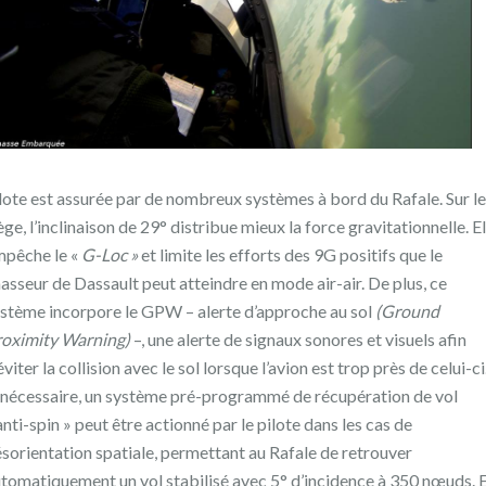
lote est assurée par de nombreux systèmes à bord du Rafale. Sur le
ège, l’inclinaison de 29° distribue mieux la force gravitationnelle. El
pêche le «
G-Loc »
et limite les efforts des 9G positifs que le
asseur de Dassault peut atteindre en mode air-air. De plus, ce
stème incorpore le GPW – alerte d’approche au sol
(Ground
oximity Warning)
–, une alerte de signaux sonores et visuels afin
éviter la collision avec le sol lorsque l’avion est trop près de celui-ci
 nécessaire, un système pré-programmé de récupération de vol
anti-spin » peut être actionné par le pilote dans les cas de
sorientation spatiale, permettant au Rafale de retrouver
tomatiquement un vol stabilisé avec 5° d’incidence à 350 nœuds. 