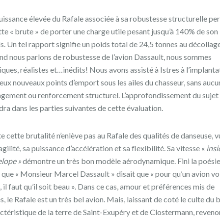
uissance élevée du Rafale associée à sa robustesse structurelle pe
tte « brute » de porter une charge utile pesant jusqu’à 140% de son
s. Un tel rapport signifie un poids total de 24,5 tonnes au décollage
d nous parlons de robustesse de l’avion Dassault, nous sommes
iques, réalistes et…inédits! Nous avons assisté à Istres à l’implanta
eux nouveaux points d’emport sous les ailes du chasseur, sans aucu
gement ou renforcement structurel. L’approfondissement du sujet
dra dans les parties suivantes de cette évaluation.
e cette brutalité n’enlève pas au Rafale des qualités de danseuse, v
agilité, sa puissance d’accélération et sa flexibilité. Sa vitesse «
insi
lope »
démontre un très bon modèle aérodynamique. Fini la poésie
 que « Monsieur Marcel Dassault » disait que « pour qu’un avion vo
, il faut qu’il soit beau ». Dans ce cas, amour et préférences mis de
s, le Rafale est un très bel avion. Mais, laissant de coté le culte du 
ctéristique de la terre de Saint-Exupéry et de Clostermann, reveno