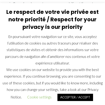
après 2 ans de vols, avant que ne nous mobilisent l’ouverture
des domaines d’emport avec charges – considérés comme
Le respect de votre vie privée est
une formalité suite à l’expérience qu’on en a sur Mirage 2000,
notre priorité / Respect for your
l’ouverture des domaines de séparation et la mise au point du
privacy is our priority
système. Du point de vue moteur, le bon de vol était espéré
pour fin 95.
En poursuivant votre navigation sur ce site, vous acceptez
l’utilisation de cookies ou autres traceurs pour réaliser des
Les objectifs de série étaient alors de produire des RAFALE à
statistiques de visites et obtenir des informations sur votre
partir de fin 1996 dans un 1er standard principalement axé
parcours de navigation afin d’améliorer nos contenus et votre
sur des missions air-air, Force est de noter que les premières
expérience utilisateur.
années d’essais en vol furent très comparables à nos
We use cookies on our website to provide you with the best
prévisions : malgré une mauvaise surprise sur les générations
experience. If you continue browsing, you are consenting to our
hydrauliques 350 bars lors des premiers points fixes –
use of these cookies, but if you would like to know more, including
quelques minutes de fonctionnement ayant suffi a faire casser
how you can change your settings, take a look at our Privacy
en fatigue les tuyauteries aval des pompes HP, la situation fut
assainie par une action commando et le C01 ne vola qu’avec 2
Notice.
Cookie settings
ACCEPTER / ACCEPT
mois de retard sur le calendrier objectif. Le M01 vola a la date