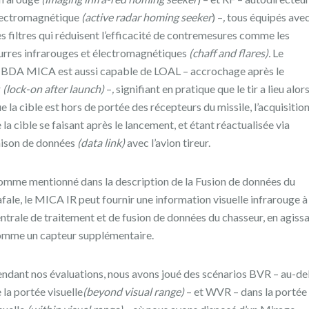
lectromagnétique
(active radar homing seeker
) –
,
tous équipés ave
s filtres qui réduisent l’efficacité de contremesures comme les
urres infrarouges et électromagnétiques
(chaff and flares).
Le
DA MICA est aussi capable de LOAL – accrochage après le
r
(lock-on after launch)
–
,
signifiant en pratique que le tir a lieu alor
e la cible est hors de portée des récepteurs du missile, l’acquisitio
 la cible se faisant après le lancement, et étant réactualisée via
aison de données
(data link)
avec l’avion tireur.
mme mentionné dans la description de la Fusion de données du
fale, le MICA IR peut fournir une information visuelle infrarouge à 
ntrale de traitement et de fusion de données du chasseur, en agiss
mme un capteur supplémentaire.
ndant nos évaluations, nous avons joué des scénarios BVR – au-de
 la portée visuelle
(beyond visual range)
– et WVR – dans la portée