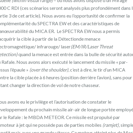
suelle
(within visual range)
– où nous avons disposé d’un Mirage
00 C RDI (ces scénarios seront analysés plus profondément dans l
rtie 3 de cet article). Nous avons eu l’opportunité de confirmer la
mplémentarité du SPECTRA EW et des caractéristiques de
anœuvrabilité du MICA ER. Le SPECTRA EW nous a permis
acquérir la cible à partir de la Détectionde menace
ectromagnétique/ infrarouge/ laser
(EM/IR/Laser Threat
tection)
quand la menace est entrée dans la bulle de sécurité auto
 Rafale. Nous avons alors exécuté le lancement du missile « par-
ssus l’épaule »
(over the shoulder)
, c’est à dire, le tir d’un MICA
ntre la cible placée à 6 heures (position derrière l’avion), sans pour
tant changer la direction de vol de notre chasseur.
us avons eu le privilège et l’autorisation de constater le
veloppement du prochain missile air-air de longue portée employ
r le Rafale : le MBDA METEOR. Ce missile est propulsé par
moteur à jet qui ne possède pas de parties mobiles
(ramjet)
, simpl
 petit mais avec une grande vitesse. Ce moteur atteint plus de Ma