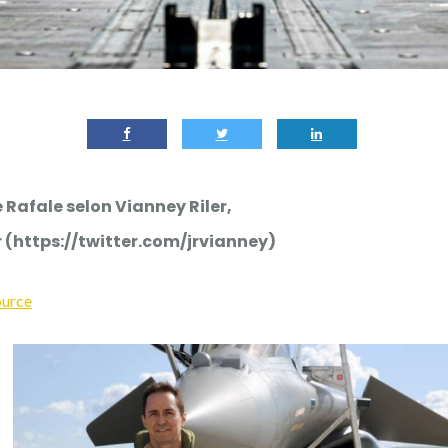
e Rafale selon Vianney Riler,
r
(https://twitter.com/jrvianney)
ource