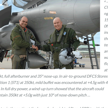
« 
Cl
ng
15
0f
in
th
te
ar
w
fl
at
t, full afterburner and 35° nose-up. In air-to-ground DFCS Stores
tion 1 (ST1) at 350kt, mild buffet was encountered at +4.5g with 4
. In full dry power, a wind-up turn showed that the aircraft could
tain 350kt at +5.0g with just 10° of nose-down pitch …