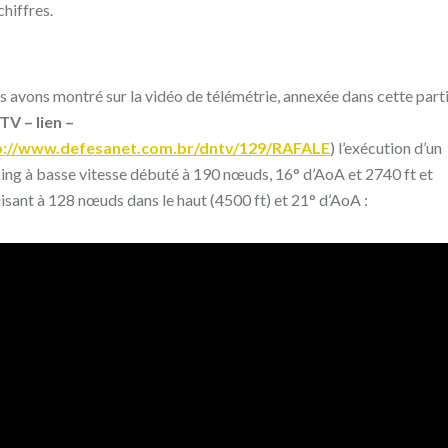
chiffres.
 avons montré sur la vidéo de télémétrie, annexée dans cette part
V – lien –
p://www.defesanet.com.br/dntv/129/RAFALE
) l’exécution d’un
ing à basse vitesse débuté à 190 nœuds, 16° d’AoA et 2740 ft et
isant à 128 nœuds dans le haut (4500 ft) et 21° d’AoA :