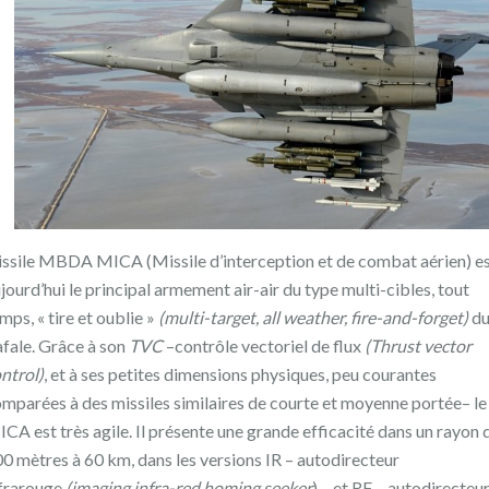
ssile MBDA MICA (Missile d’interception et de combat aérien) e
jourd’hui le principal armement air-air du type multi-cibles, tout
mps, « tire et oublie »
(multi-target, all weather, fire-and-forget)
d
fale. Grâce à son
TVC
–contrôle vectoriel de flux
(Thrust vector
ntrol)
, et à ses petites dimensions physiques, peu courantes
mparées à des missiles similaires de courte et moyenne portée– le
CA est très agile. Il présente une grande efficacité dans un rayon 
0 mètres à 60 km, dans les versions IR – autodirecteur
frarouge
(imaging infra-red homing seeker
) – et RF – autodirecteu