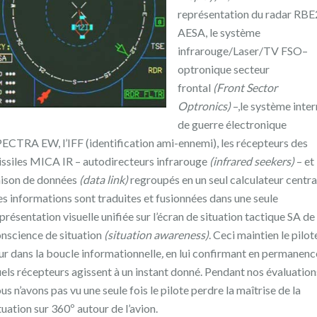
représentation du radar RBE
AESA, le système
infrarouge/Laser/TV FSO–
optronique secteur
frontal
(Front Sector
Optronics)
–,le système inte
de guerre électronique
ECTRA EW, l’IFF (identification ami-ennemi), les récepteurs des
ssiles MICA IR – autodirecteurs infrarouge
(infrared seekers)
– et 
aison de données
(data link)
regroupés en un seul calculateur centra
s informations sont traduites et fusionnées dans une seule
présentation visuelle unifiée sur l’écran de situation tactique SA de
nscience de situation
(situation awareness)
. Ceci maintien le pilot
ur dans la boucle informationnelle
,
en lui confirmant en permanenc
els récepteurs agissent à un instant donné. Pendant nos évaluation
us n’avons pas vu une seule fois le pilote perdre la maîtrise de la
tuation sur 360º autour de l’avion.