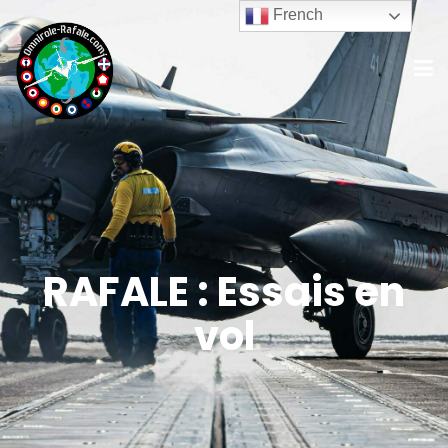
French
RAFALE : Essais en
vol