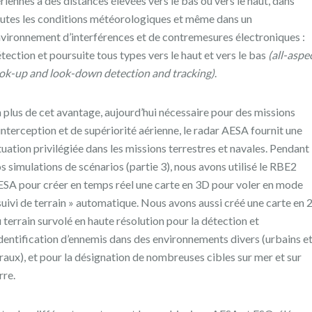
riennes à des distances élevées vers le bas ou vers le haut, dans
utes les conditions météorologiques et même dans un
vironnement d’interférences et de contremesures électroniques :
tection et poursuite tous types vers le haut et vers le bas
(all-aspe
ok-up and look-down detection and tracking)
.
 plus de cet avantage, aujourd’hui nécessaire pour des missions
interception et de supériorité aérienne, le radar AESA fournit une
tuation privilégiée dans les missions terrestres et navales. Pendant
s simulations de scénarios (partie 3), nous avons utilisé le RBE2
SA pour créer en temps réel une carte en 3D pour voler en mode
suivi de terrain » automatique. Nous avons aussi créé une carte en 
 terrain survolé en haute résolution pour la détection et
identification d’ennemis dans des environnements divers (urbains e
raux), et pour la désignation de nombreuses cibles sur mer et sur
rre.