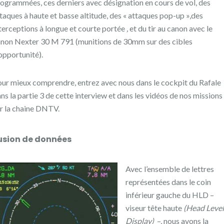
ogrammées, ces derniers avec désignation en cours de vol, des
taques à haute et basse altitude, des « attaques pop-up »,des
terceptions à longue et courte portée
,
et du tir au canon avec le
non Nexter 30 M 791 (munitions de 30mm sur des cibles
opportunité).
ur mieux comprendre, entrez avec nous dans le cockpit du Rafale
ns la partie 3 de cette interview et dans les vidéos de nos missions
r la chaine DNTV.
usion de données
Avec l’ensemble de lettres
représentées dans le coin
inférieur gauche du HLD –
viseur tête haute
(Head Level
Display)
–, nous avons la