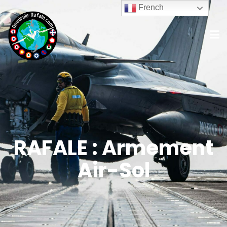
French
RAFALE : Armement
Air-Sol