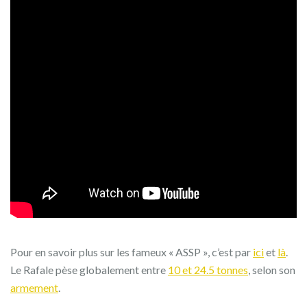
Pour en savoir plus sur les fameux « ASSP », c’est par
ici
et
là
.
Le Rafale pèse globalement entre
10 et 24.5 tonnes
, selon son
armement
.