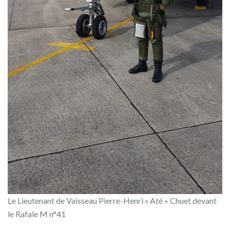
Le Lieutenant de Vaisseau Pierre-Henri « Até » Chuet devant
le Rafale M n°41