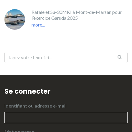
Rafale et Su-30MKI à Mont-de-Marsan pour
l’exercice Garuda 2025
more...
Se connecter
Identifiant ou adresse e-mail
Mot de passe