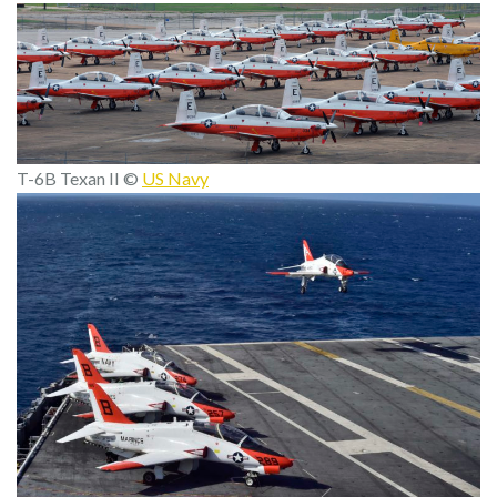
T-6B Texan II ©
US Navy