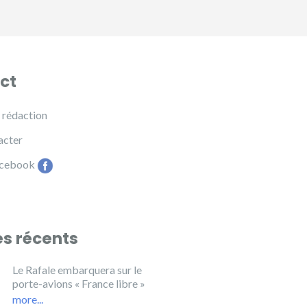
ct
e rédaction
acter
acebook
es récents
Le Rafale embarquera sur le
porte-avions « France libre »
more...