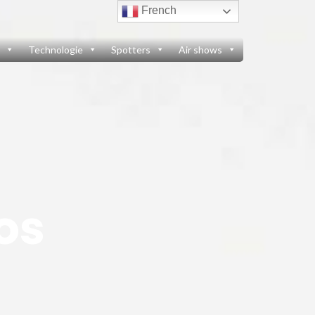
French
Technologie
Spotters
Air shows
os