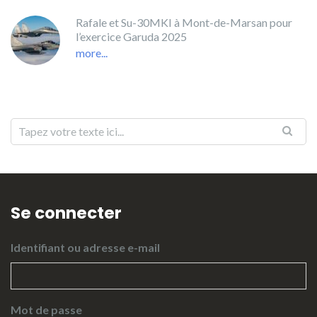
Rafale et Su-30MKI à Mont-de-Marsan pour
l’exercice Garuda 2025
more...
Se connecter
Identifiant ou adresse e-mail
Mot de passe