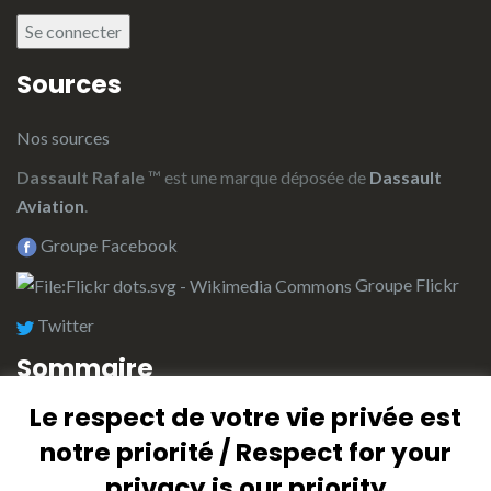
Se connecter
Sources
Nos sources
Dassault Rafale
™ est une marque déposée de
Dassault
Aviation
.
Groupe Facebook
Groupe Flickr
Twitter
Sommaire
Le respect de votre vie privée est
L’équipe de rédaction
notre priorité / Respect for your
Plan du site (Index)
privacy is our priority