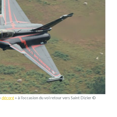
«
décoré
» à l’occasion du vol retour vers Saint Dizier ©