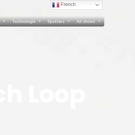
French
Technologie
Spotters
Air shows
ch Loop