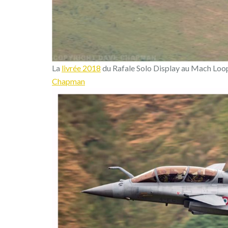
La
livrée 2018
du Rafale Solo Display au Mach Loop,
Chapman