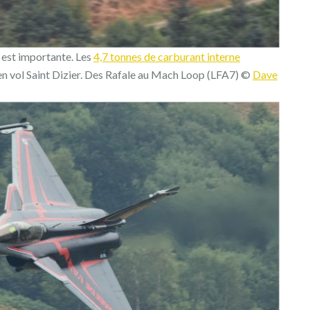
 est importante. Les
4,7 tonnes de carburant interne
 en vol Saint Dizier. Des Rafale au Mach Loop (LFA7) ©
Dave