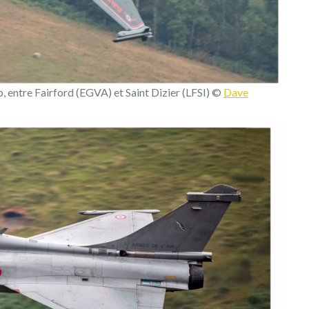
 entre Fairford (EGVA) et Saint Dizier (LFSI) ©
Dave