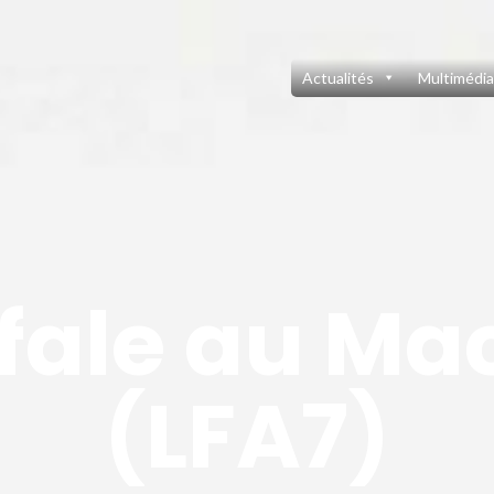
Actualités
Multimédia
fale au Ma
(LFA7)