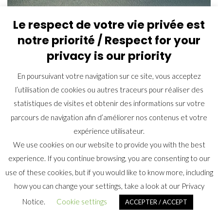
Le respect de votre vie privée est
notre priorité / Respect for your
privacy is our priority
ère
1997 : commande de la
1
tranche
Rafale pour
13 appareils
En poursuivant votre navigation sur ce site, vous acceptez
l’utilisation de cookies ou autres traceurs pour réaliser des
statistiques de visites et obtenir des informations sur votre
4 décembre 1998 : premier vol du
Rafale B 301
. Il
parcours de navigation afin d’améliorer nos contenus et votre
s’agit du premier appareil biplace de série.
6 juillet 1999 : premier appontage sur le Charles de
expérience utilisateur.
Gaulle.
We use cookies on our website to provide you with the best
7 juillet 1999 : premier catapultage sur le Charles de
experience. If you continue browsing, you are consenting to our
Gaulle.
use of these cookies, but if you would like to know more, including
e
1999 : commande de la
2
tranche
Rafale pour 48
how you can change your settings, take a look at our Privacy
appareils.
Notice.
Cookie settings
ACCEPTER / ACCEPT