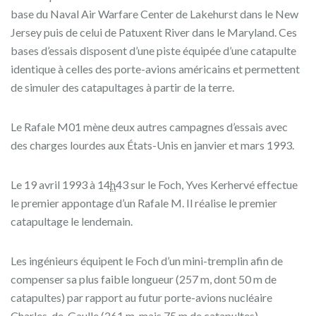
base du Naval Air Warfare Center de Lakehurst dans le New
Jersey puis de celui de Patuxent River dans le Maryland. Ces
bases d’essais disposent d’une piste équipée d’une catapulte
identique à celles des porte-avions américains et permettent
de simuler des catapultages à partir de la terre.
Le Rafale M01 mène deux autres campagnes d’essais avec
des charges lourdes aux États-Unis en janvier et mars 1993.
Le
19 avril 1993
à
14
h
43
sur le Foch, Yves Kerhervé effectue
le premier appontage d’un Rafale M. Il réalise le premier
catapultage le lendemain.
Les ingénieurs équipent le Foch d’un mini-tremplin afin de
compenser sa plus faible longueur (257 m, dont 50 m de
catapultes) par rapport au futur porte-avions nucléaire
Charles-de-Gaulle (261 m, mais 75 m de catapultes).