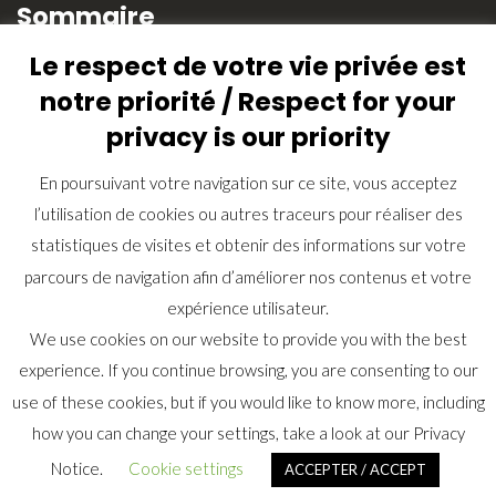
Sommaire
Le respect de votre vie privée est
L’équipe de rédaction
notre priorité / Respect for your
Plan du site (Index)
privacy is our priority
Retrouvez ici tous les articles
En poursuivant votre navigation sur ce site, vous acceptez
Lexique
l’utilisation de cookies ou autres traceurs pour réaliser des
Contactez nous
statistiques de visites et obtenir des informations sur votre
Recherche
parcours de navigation afin d’améliorer nos contenus et votre
expérience utilisateur.
We use cookies on our website to provide you with the best
experience. If you continue browsing, you are consenting to our
use of these cookies, but if you would like to know more, including
how you can change your settings, take a look at our Privacy
Thème :
Illdy
.
© Copyright 2018 - 2025. Philippe AMIEL &
Sébastien LALLEMAND
Notice.
Cookie settings
ACCEPTER / ACCEPT