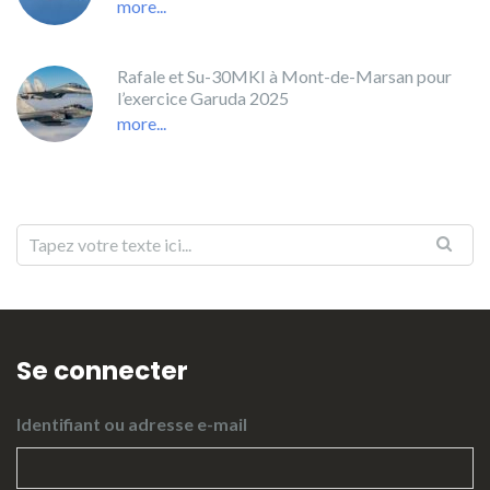
more...
Rafale et Su-30MKI à Mont-de-Marsan pour
l’exercice Garuda 2025
more...
Se connecter
Identifiant ou adresse e-mail