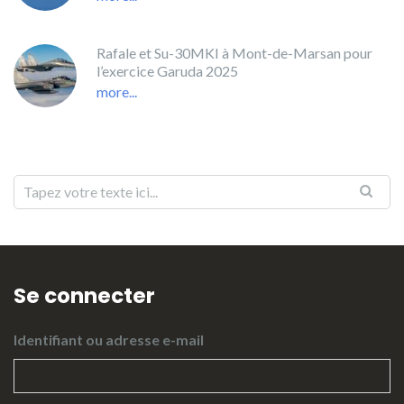
Rafale et Su-30MKI à Mont-de-Marsan pour
l’exercice Garuda 2025
more...
Se connecter
Identifiant ou adresse e-mail