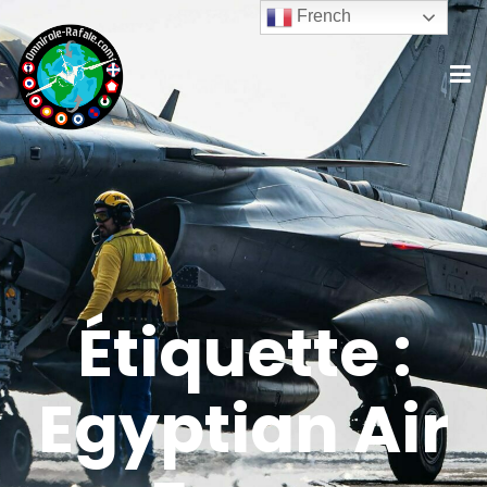
French
Étiquette :
Egyptian Air