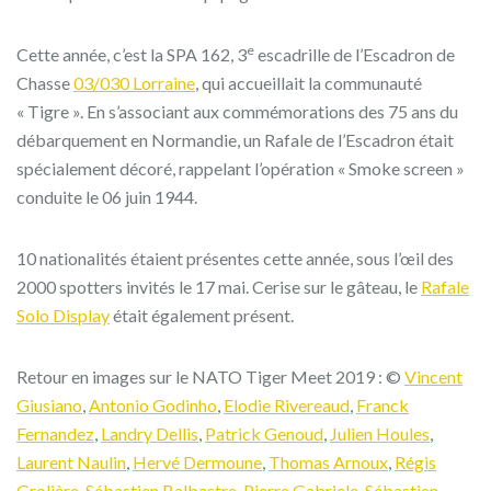
e
Cette année, c’est la SPA 162, 3
escadrille de l’Escadron de
Chasse
03/030 Lorraine
, qui accueillait la communauté
« Tigre ». En s’associant aux commémorations des 75 ans du
débarquement en Normandie, un Rafale de l’Escadron était
spécialement décoré, rappelant l’opération « Smoke screen »
conduite le 06 juin 1944.
10 nationalités étaient présentes cette année, sous l’œil des
2000 spotters invités le 17 mai. Cerise sur le gâteau, le
Rafale
Solo Display
était également présent.
Retour en images sur le NATO Tiger Meet 2019 : ©
Vincent
Giusiano
,
Antonio Godinho
,
Elodie Rivereaud
,
Franck
Fernandez
,
Landry Dellis
,
Patrick Genoud
,
Julien Houles
,
Laurent Naulin
,
Hervé Dermoune
,
Thomas Arnoux
,
Régis
Grolière
,
Sébastien Balbastre
,
Pierre Gabriele
,
Sébastien