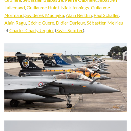
Lallemand
,
Guillaume Hulot
,
Nick Jennings
,
Guilaume
Normand
,
Swiderek Maciejka‎
,
Alain Berthin
,
Paul Schaller
,
Alain Ragu
,
Cédric Guere
,
Didier Durieux
,
Sébastien Meirieu
et
Charles Charly Jequier
(
SwissSpotter
).