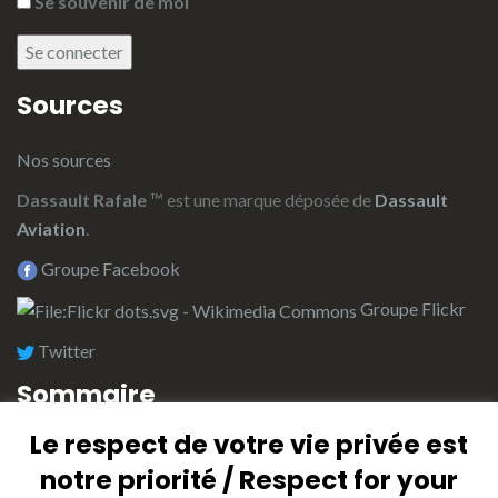
Se souvenir de moi
Se connecter
Sources
Nos sources
Dassault Rafale
™ est une marque déposée de
Dassault
Aviation
.
Groupe Facebook
Groupe Flickr
Twitter
Sommaire
Le respect de votre vie privée est
L’équipe de rédaction
notre priorité / Respect for your
Plan du site (Index)