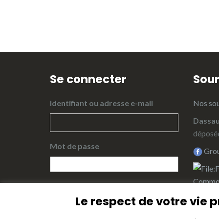
Se connecter
Sou
Identifiant ou adresse e-mail
Nos so
Dassau
déposé
Mot de passe
Grou
Se souvenir de moi
Groupe 
Le respect de votre vie pr
Se connecter
Twit