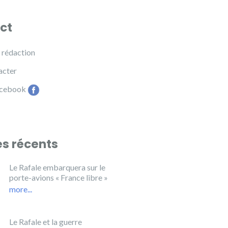
ct
e rédaction
acter
acebook
es récents
Le Rafale embarquera sur le
porte-avions « France libre »
more...
Le Rafale et la guerre