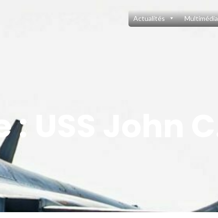
Actualités
Multimédia
e :
USS John C