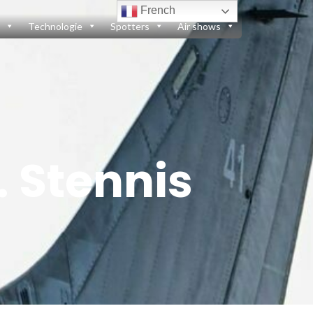
French
Technologie
Spotters
Air shows
. Stennis