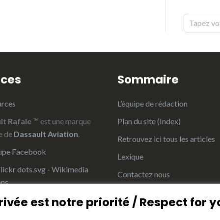
rces
Sommaire
urces
L’équipe de rédaction
lt Rafale
™ est une marque
Plan du site (Index)
e de
Dassault Aviation
.
Retrouvez ici tous les articles
pe Facebook
Lexique
Contactez nous
Flickr
ivée est notre priorité / Respect for y
ter