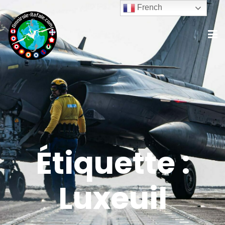
French
Étiquette :
Luxeuil