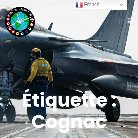
French
Étiquette :
Cognac