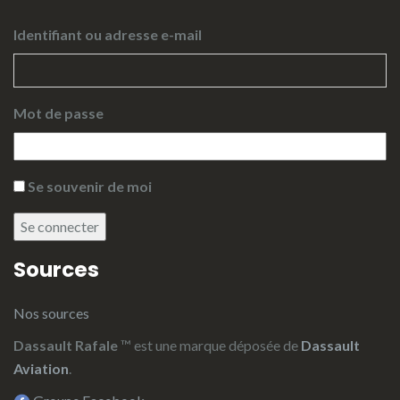
Identifiant ou adresse e-mail
Mot de passe
Se souvenir de moi
Se connecter
Sources
Nos sources
Dassault Rafale
™ est une marque déposée de
Dassault
Aviation
.