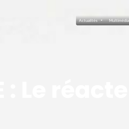
Actualités
Multimédia
 : Le réact