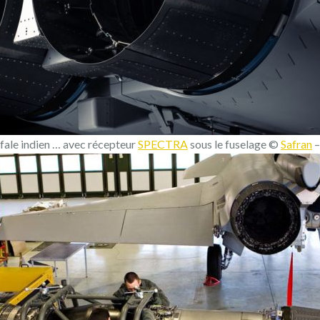
ale indien … avec récepteur
SPECTRA
sous le fuselage ©
Safran
–