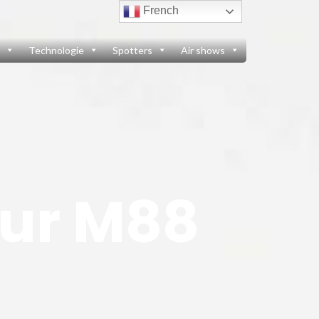
French
Technologie
Spotters
Air shows
eur M88