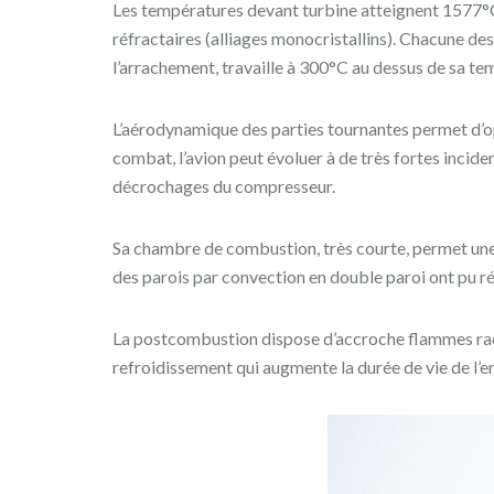
Les températures devant turbine atteignent 1577°C e
réfractaires (alliages monocristallins). Chacune d
l’arrachement, travaille à 300°C au dessus de sa t
L’aérodynamique des parties tournantes permet d’op
combat, l’avion peut évoluer à de très fortes incid
décrochages du compresseur.
Sa chambre de combustion, très courte, permet une
des parois par convection en double paroi ont pu réd
La postcombustion dispose d’accroche flammes radi
refroidissement qui augmente la durée de vie de l’